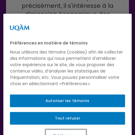
précisément, il s'intéresse à la
dimension économique des
diverses perspectives théoriques
qui traitent des médias et des
industries créatives. Ces
Préférences en matière de témoins
perspectives seront expliquées à
Nous utilisons des témoins (cookies) afin de collecter
partir d'analyses de cas en
des informations qui nous permettent d’améliorer
provenance des secteurs des
votre expérience sur le site, de vous proposer des
contenus vidéo, d’analyser les statistiques de
arts vivants, de l'audiovisuel
fréquentation, etc. Vous pouvez personnaliser votre
(cinéma, télévision, productions
choix en sélectionnant « Préférences ».
multi-écrans, etc.), de l'édition, du
jeu vidéo, des expériences
Autoriser les témoins
immersives et interactives et de
la musique enregistrée,
Tout refuser
notamment. Il sera ainsi question
de l'économie culturelle, de