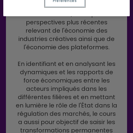
Préférences
l'économie politique de la
communication, ainsi que de
perspectives plus récentes
relevant de l'économie des
industries créatives ainsi que de
l'économie des plateformes.
En identifiant et en analysant les
dynamiques et les rapports de
force économiques entre les
acteurs impliqués dans les
différentes filières et en mettant
en lumière le rôle de l'État dans la
régulation des marchés, le cours
a aussi pour objectif de saisir les
transformations permanentes