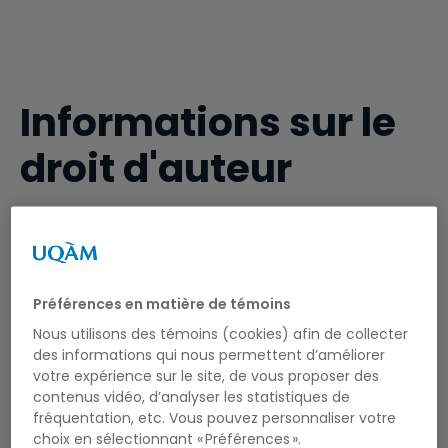
Informations sur le
droit d'auteur
Préférences en matière de témoins
Contact
Nous utilisons des témoins (cookies) afin de collecter
des informations qui nous permettent d’améliorer
votre expérience sur le site, de vous proposer des
Visitez
ma page dans le répertoire de l’UQAM
pour
contenus vidéo, d’analyser les statistiques de
me rejoindre.
fréquentation, etc. Vous pouvez personnaliser votre
choix en sélectionnant « Préférences ».