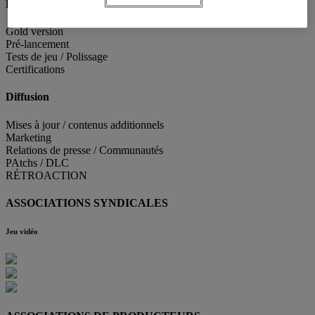
Distribution
Gold version
Pré-lancement
Tests de jeu / Polissage
Certifications
Diffusion
Mises à jour / contenus additionnels
Marketing
Relations de presse / Communautés
PAtchs / DLC
RÉTROACTION
ASSOCIATIONS SYNDICALES
Jeu vidéo