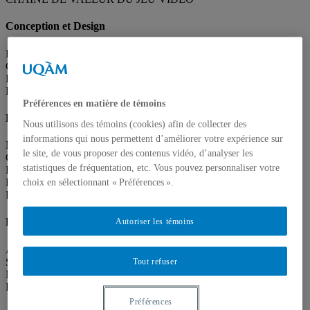
Conception et Design
Prototype
Choix technologiques
Besoins et échéanciers
Portée et envergure
Préférences en matière de témoins
Développement
Nous utilisons des témoins (cookies) afin de collecter des
informations qui nous permettent d’améliorer votre expérience sur
MVP / Tranche verticale
le site, de vous proposer des contenus vidéo, d’analyser les
Cahiers de charges
statistiques de fréquentation, etc. Vous pouvez personnaliser votre
Bibles et scénario
Recherche
choix en sélectionnant « Préférences ».
Échantillons
Production
Autoriser les témoins
Alpha - Beta
Systèmes et mécaniques
Tout refuser
Modélisation
Effets visuels et sonores
Préférences